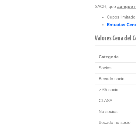
SACH, que
aunque n
Cupos limitado
Entradas Cen
Valores Cena del 
Categoría
Socios
Becado socio
> 65 socio
CLASA
No socios
Becado no socio