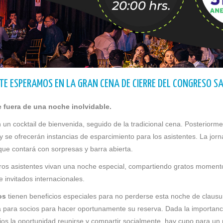
 TE ESPERAMOS EN LA GRAN CENA DE CIERRE DEL CONGRESO S
 fuera de una noche inolvidable.
n un cocktail de bienvenida, seguido de la tradicional cena. Posteriorm
 se ofrecerán instancias de esparcimiento para los asistentes. La jor
 que contará con sorpresas y barra abierta.
s asistentes vivan una noche especial, compartiendo gratos momento
 invitados internacionales.
os
tienen beneficios especiales para no perderse esta noche de clausur
va para socios para hacer oportunamente su reserva. Dada la importanc
ios la oportunidad reunirse y compartir socialmente, hay cupo para u