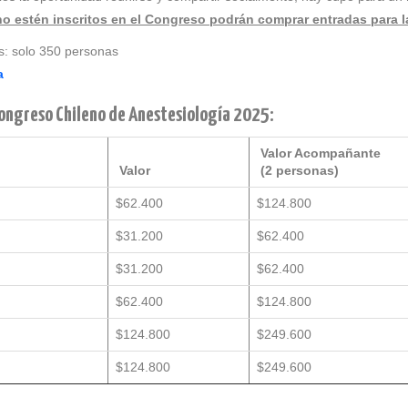
o estén inscritos en el Congreso podrán comprar entradas para l
s: solo 350 personas
a
Congreso Chileno de Anestesiología 2025:
Valor Acompañante
Valor
(2 personas)
$62.400
$124.800
$31.200
$62.400
$31.200
$62.400
$62.400
$124.800
$124.800
$249.600
$124.800
$249.600