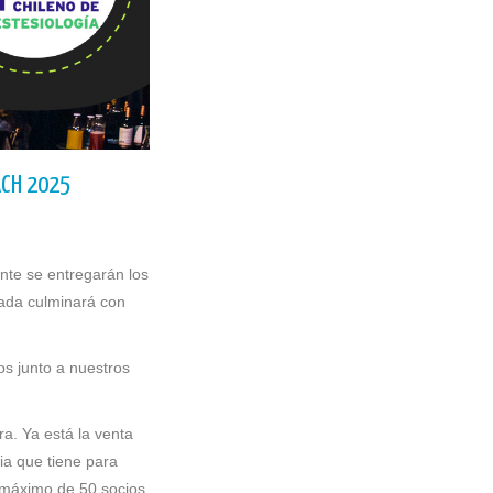
ACH 2025
ente se entregarán los
nada culminará con
s junto a nuestros
a. Ya está la venta
ia que tiene para
n máximo de 50 socios