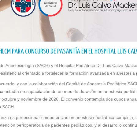
HLCM PARA CONCURSO DE PASANTÍA EN EL HOSPITAL LUIS CA
de Anestesiología (SACH) y el Hospital Pediátrico Dr. Luis Calvo Mack
istencial orientado a fortalecer la formación avanzada en anestesia p
cuerdo, y con la colaboración del Comité de Anestesia Pediátrica SACH,
na estadía de capacitación de un mes de duración en anestesia pediátri
 octubre y noviembre de 2026. El convenio contempla dos cupos anua
os SACH.
lianza es perfeccionar competencias en anestesia pediátrica compleja, 
atención perioperatoria de pacientes pediátricos, y al desarrollo contin