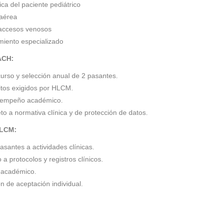
ica del paciente pediátrico
 aérea
 accesos venosos
iento especializado
ACH:
urso y selección anual de 2 pasantes.
sitos exigidos por HLCM.
sempeño académico.
to a normativa clínica y de protección de datos.
HLCM:
pasantes a actividades clínicas.
 a protocolos y registros clínicos.
 académico.
ón de aceptación individual.