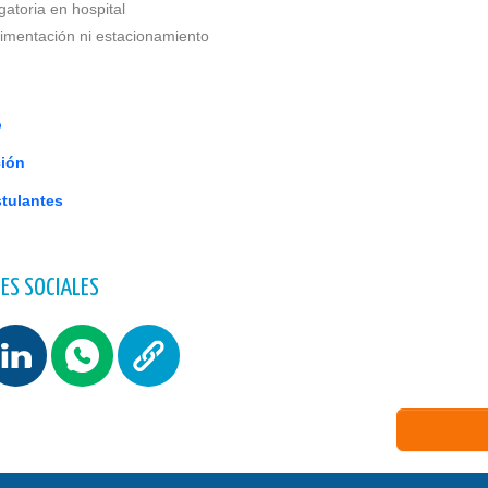
gatoria en hospital
limentación ni estacionamiento
o
ción
stulantes
ES SOCIALES