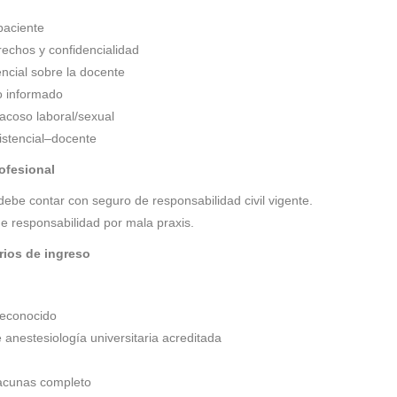
paciente
echos y confidencialidad
encial sobre la docente
o informado
acoso laboral/sexual
istencial–docente
ofesional
ebe contar con seguro de responsabilidad civil vigente.
responsabilidad por mala praxis.
rios de ingreso
reconocido
e anestesiología universitaria acreditada
cunas completo