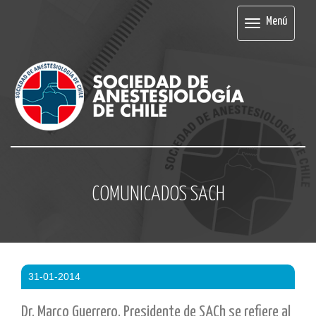
Menú
Menú
COMUNICADOS SACH
31-01-2014
Dr. Marco Guerrero, Presidente de SACh se refiere al